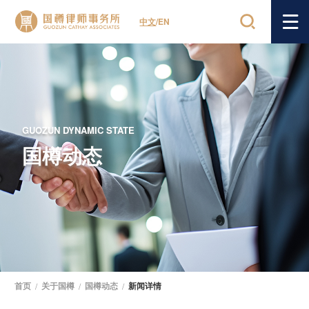
中文
/
EN
GUOZUN DYNAMIC STATE
国樽动态
首页
/
关于国樽
/
国樽动态
/
新闻详情