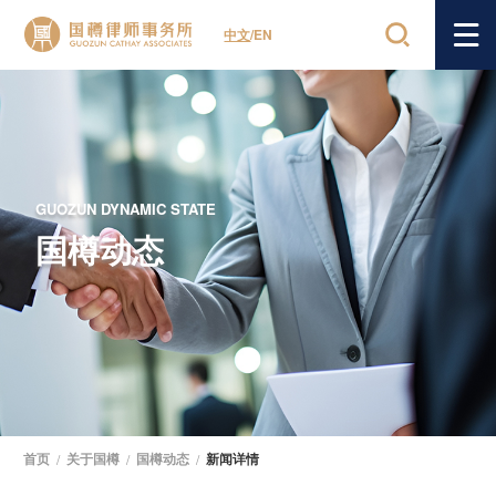
中文
/
EN
GUOZUN DYNAMIC STATE
国樽动态
首页
/
关于国樽
/
国樽动态
/
新闻详情